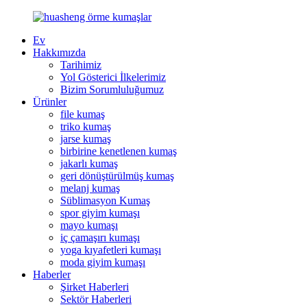
Ev
Hakkımızda
Tarihimiz
Yol Gösterici İlkelerimiz
Bizim Sorumluluğumuz
Ürünler
file kumaş
triko kumaş
jarse kumaş
birbirine kenetlenen kumaş
jakarlı kumaş
geri dönüştürülmüş kumaş
melanj kumaş
Süblimasyon Kumaş
spor giyim kumaşı
mayo kumaşı
iç çamaşırı kumaşı
yoga kıyafetleri kumaşı
moda giyim kumaşı
Haberler
Şirket Haberleri
Sektör Haberleri