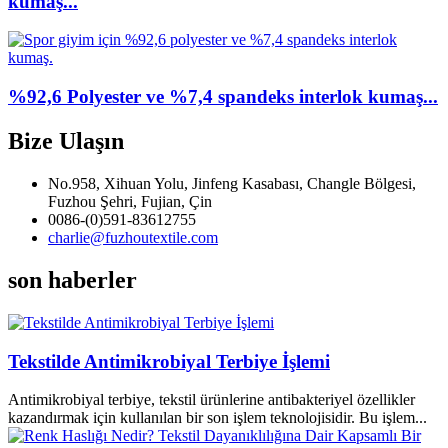
kumaş...
%92,6 Polyester ve %7,4 spandeks interlok kumaş...
Bize Ulaşın
No.958, Xihuan Yolu, Jinfeng Kasabası, Changle Bölgesi,
Fuzhou Şehri, Fujian, Çin
0086-(0)591-83612755
charlie@fuzhoutextile.com
son haberler
Tekstilde Antimikrobiyal Terbiye İşlemi
Antimikrobiyal terbiye, tekstil ürünlerine antibakteriyel özellikler
kazandırmak için kullanılan bir son işlem teknolojisidir. Bu işlem...