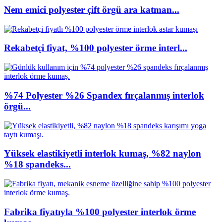
Nem emici polyester çift örgü ara katman...
Rekabetçi fiyat, %100 polyester örme interl...
%74 Polyester %26 Spandex fırçalanmış interlok
örgü...
Yüksek elastikiyetli interlok kumaş, %82 naylon
%18 spandeks...
Fabrika fiyatıyla %100 polyester interlok örme