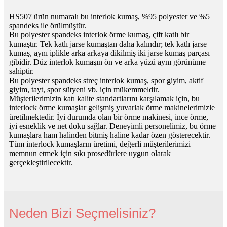
HS507 ürün numaralı bu interlok kumaş, %95 polyester ve %5
spandeks ile örülmüştür.
Bu polyester spandeks interlok örme kumaş, çift katlı bir
kumaştır. Tek katlı jarse kumaştan daha kalındır; tek katlı jarse
kumaş, aynı iplikle arka arkaya dikilmiş iki jarse kumaş parçası
gibidir. Düz interlok kumaşın ön ve arka yüzü aynı görünüme
sahiptir.
Bu polyester spandeks streç interlok kumaş, spor giyim, aktif
giyim, tayt, spor sütyeni vb. için mükemmeldir.
Müşterilerimizin katı kalite standartlarını karşılamak için, bu
interlock örme kumaşlar gelişmiş yuvarlak örme makinelerimizle
üretilmektedir. İyi durumda olan bir örme makinesi, ince örme,
iyi esneklik ve net doku sağlar. Deneyimli personelimiz, bu örme
kumaşlara ham halinden bitmiş haline kadar özen gösterecektir.
Tüm interlock kumaşların üretimi, değerli müşterilerimizi
memnun etmek için sıkı prosedürlere uygun olarak
gerçekleştirilecektir.
Neden Bizi Seçmelisiniz?