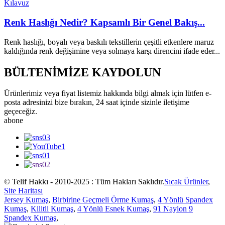
Renk Haslığı Nedir? Kapsamlı Bir Genel Bakış...
Renk haslığı, boyalı veya baskılı tekstillerin çeşitli etkenlere maruz
kaldığında renk değişimine veya solmaya karşı direncini ifade eder...
BÜLTENİMİZE KAYDOLUN
Ürünlerimiz veya fiyat listemiz hakkında bilgi almak için lütfen e-
posta adresinizi bize bırakın, 24 saat içinde sizinle iletişime
geçeceğiz.
abone
© Telif Hakkı - 2010-2025 : Tüm Hakları Saklıdır.
Sıcak Ürünler
,
Site Haritası
Jersey Kumaş
,
Birbirine Geçmeli Örme Kumaş
,
4 Yönlü Spandex
Kumaş
,
Kilitli Kumaş
,
4 Yönlü Esnek Kumaş
,
91 Naylon 9
Spandex Kumaş
,