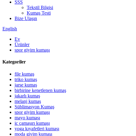
SSS
Tekstil Bilgisi
Kumaş Testi
Bize Ulaşın
English
Ev
Ürünler
spor giyim kumaşı
Kategoriler
file kumaş
triko kumaş
jarse kumaş
birbirine kenetlenen kumaş
jakarlı kumaş
melanj kumaş
Süblimasyon Kumaş
spor giyim kumaşı
mayo kumaşı
iç çamaşırı kumaşı
yoga kıyafetleri kumaşı
moda giyim kumaşı