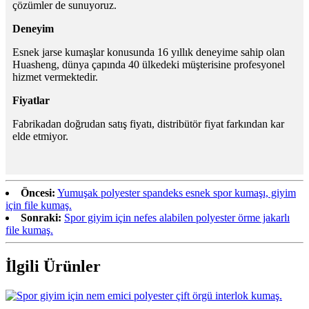
çözümler de sunuyoruz.
Deneyim
Esnek jarse kumaşlar konusunda 16 yıllık deneyime sahip olan
Huasheng, dünya çapında 40 ülkedeki müşterisine profesyonel
hizmet vermektedir.
Fiyatlar
Fabrikadan doğrudan satış fiyatı, distribütör fiyat farkından kar
elde etmiyor.
Öncesi:
Yumuşak polyester spandeks esnek spor kumaşı, giyim
için file kumaş.
Sonraki:
Spor giyim için nefes alabilen polyester örme jakarlı
file kumaş.
İlgili Ürünler