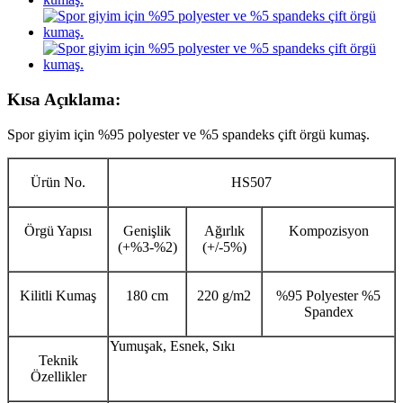
Kısa Açıklama:
Spor giyim için %95 polyester ve %5 spandeks çift örgü kumaş.
Ürün No.
HS507
Örgü Yapısı
Genişlik
Ağırlık
Kompozisyon
(+%3-%2)
(+/-5%)
Kilitli Kumaş
180 cm
220 g/m2
%95 Polyester %5
Spandex
Yumuşak, Esnek, Sıkı
Teknik
Özellikler