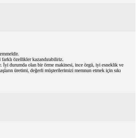
kemmeldir.
arklı özellikler kazandırabiliriz.
r. İyi durumda olan bir örme makinesi, ince örgü, iyi esneklik ve
şların üretimi, değerli müşterilerimizi memnun etmek için sıkı