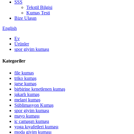
SSS
Tekstil Bilgisi
Kumaş Testi
Bize Ulaşın
English
Ev
Ürünler
spor giyim kumaşı
Kategoriler
file kumaş
triko kumaş
jarse kumaş
birbirine kenetlenen kumaş
jakarlı kumaş
melanj kumaş
Süblimasyon Kumaş
spor giyim kumaşı
mayo kumaşı
iç çamaşırı kumaşı
yoga kıyafetleri kumaşı
moda giyim kumaşı