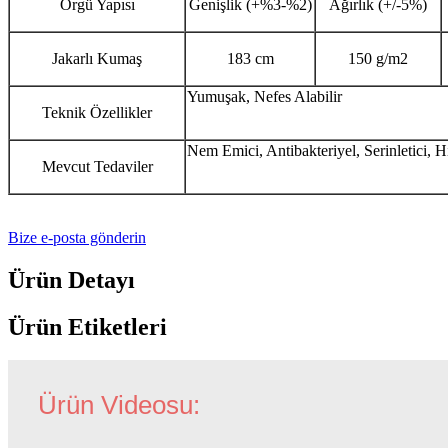
Örgü Yapısı
Genişlik (+%3-%2)
Ağırlık (+/-5%)
Jakarlı Kumaş
183 cm
150 g/m2
Yumuşak, Nefes Alabilir
Teknik Özellikler
Nem Emici, Antibakteriyel, Serinletici, 
Mevcut Tedaviler
Bize e-posta gönderin
Ürün Detayı
Ürün Etiketleri
Ürün Videosu: