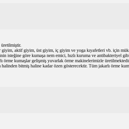
retilmiştir.
r giyim, aktif giyim, üst giyim, iç giyim ve yoga kıyafetleri vb. için mü
nin isteğine göre kumaşa nem emici, hızlı kuruma ve antibakteriyel gibi f
karlı örme kumaşlar gelişmiş yuvarlak örme makinelerimizle üretilmektedi
halinden bitmiş haline kadar özen gösterecektir. Tüm jakarlı örme kuma