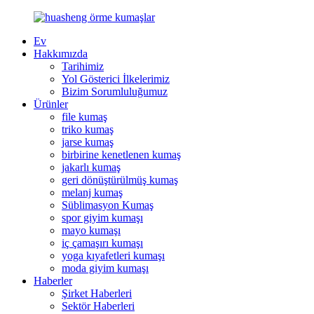
Ev
Hakkımızda
Tarihimiz
Yol Gösterici İlkelerimiz
Bizim Sorumluluğumuz
Ürünler
file kumaş
triko kumaş
jarse kumaş
birbirine kenetlenen kumaş
jakarlı kumaş
geri dönüştürülmüş kumaş
melanj kumaş
Süblimasyon Kumaş
spor giyim kumaşı
mayo kumaşı
iç çamaşırı kumaşı
yoga kıyafetleri kumaşı
moda giyim kumaşı
Haberler
Şirket Haberleri
Sektör Haberleri