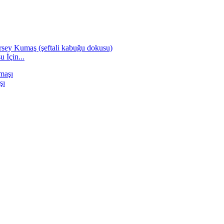
 İçin...
şı